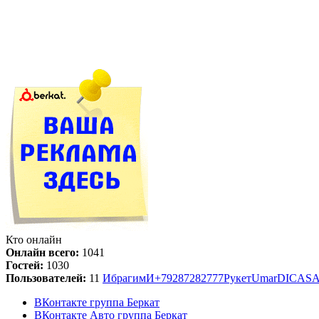
Кто онлайн
Онлайн всего:
1041
Гостей:
1030
Пользователей:
11
Ибрагим
И
+79287282777
Рукет
Umar
DICAS
ВКонтакте группа Беркат
ВКонтакте Авто группа Беркат