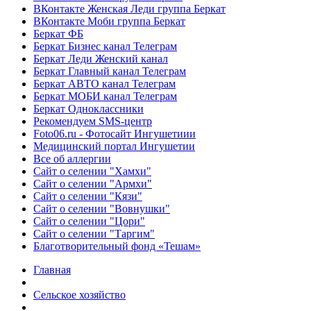
ВКонтакте Женская Леди группа Беркат
ВКонтакте Моби группа Беркат
Беркат ФБ
Беркат Бизнес канал Телеграм
Беркат Леди Женский канал
Беркат Главный канал Телеграм
Беркат АВТО канал Телеграм
Беркат МОБИ канал Телеграм
Беркат Одноклассники
Рекомендуем SMS-центр
Foto06.ru - Фотосайт Ингушетиии
Медицинский портал Ингушетии
Все об аллергии
Сайт о селении "Хамхи"
Сайт о селении "Армхи"
Сайт о селении "Кязи"
Сайт о селении "Вовнушки"
Сайт о селении "Цори"
Сайт о селении "Таргим"
Благотворительный фонд «Тешам»
Главная
Сельское хозяйство