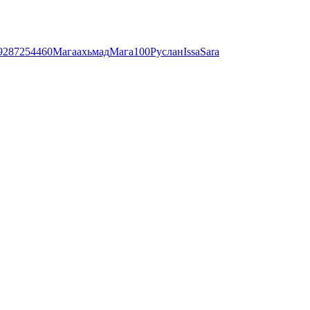
9287254460
Мага
ахьмад
Мага
100
Руслан
Issa
Sara