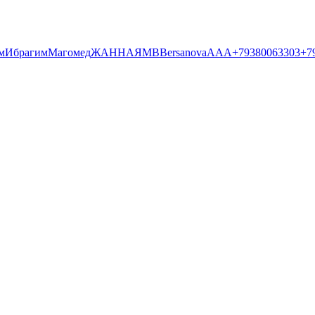
м
Ибрагим
Магомед
ЖАННА
Я
MB
Bersanova
AAA
+79380063303
+7