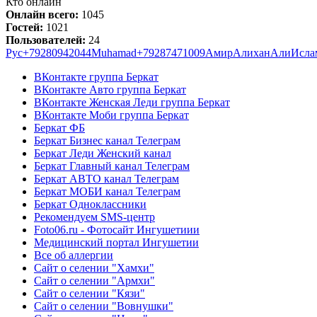
Кто онлайн
Онлайн всего:
1045
Гостей:
1021
Пользователей:
24
Рус
+79280942044
Muhamad
+79287471009
Амир
Алихан
Али
Исла
ВКонтакте группа Беркат
ВКонтакте Авто группа Беркат
ВКонтакте Женская Леди группа Беркат
ВКонтакте Моби группа Беркат
Беркат ФБ
Беркат Бизнес канал Телеграм
Беркат Леди Женский канал
Беркат Главный канал Телеграм
Беркат АВТО канал Телеграм
Беркат МОБИ канал Телеграм
Беркат Одноклассники
Рекомендуем SMS-центр
Foto06.ru - Фотосайт Ингушетиии
Медицинский портал Ингушетии
Все об аллергии
Сайт о селении "Хамхи"
Сайт о селении "Армхи"
Сайт о селении "Кязи"
Сайт о селении "Вовнушки"