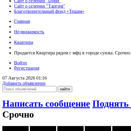
Сайт о селении "Цори"
Сайт о селении "Таргим"
Благотворительный фонд «Тешам»
Главная
Недвижимость
Квартира
Продается Квартира рядом с мфц в городе сунжа. Срочно
Войти
Регистрация
07 Августа 2026 01:16
Добавить объявление
Написать сообщение
Поднять 
Срочно