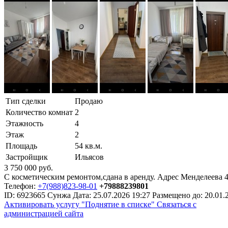
Тип сделки
Продаю
Количество комнат
2
Этажность
4
Этаж
2
Площадь
54 кв.м.
Застройщик
Ильясов
3 750 000
руб.
С косметическим ремонтом,сдана в аренду. Адрес Менделеева 4
Телефон:
+7(988)823-98-01
+79888239801
ID:
6923665
Сунжа
Дата:
25.07.2026
19:27
Размещено до:
20.01.
Активировать услугу
"Поднятие в списке"
Связаться с
администрацией сайта