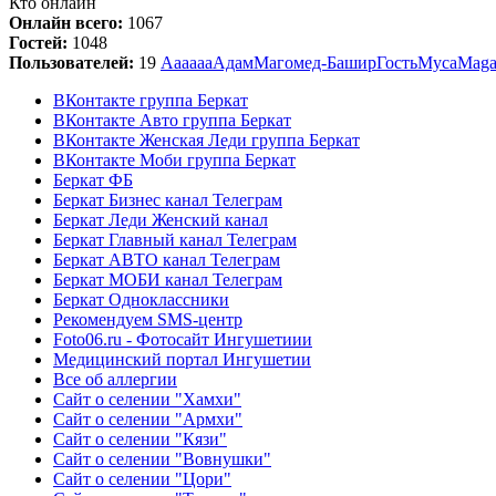
Кто онлайн
Онлайн всего:
1067
Гостей:
1048
Пользователей:
19
Аааааа
Адам
Магомед-Башир
Гость
Муса
Mag
ВКонтакте группа Беркат
ВКонтакте Авто группа Беркат
ВКонтакте Женская Леди группа Беркат
ВКонтакте Моби группа Беркат
Беркат ФБ
Беркат Бизнес канал Телеграм
Беркат Леди Женский канал
Беркат Главный канал Телеграм
Беркат АВТО канал Телеграм
Беркат МОБИ канал Телеграм
Беркат Одноклассники
Рекомендуем SMS-центр
Foto06.ru - Фотосайт Ингушетиии
Медицинский портал Ингушетии
Все об аллергии
Сайт о селении "Хамхи"
Сайт о селении "Армхи"
Сайт о селении "Кязи"
Сайт о селении "Вовнушки"
Сайт о селении "Цори"