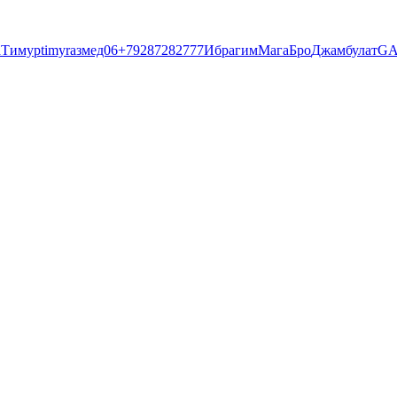
a
Тимур
timyr
азмед06
+79287282777
Ибрагим
Мага
Бро
Джамбулат
GA