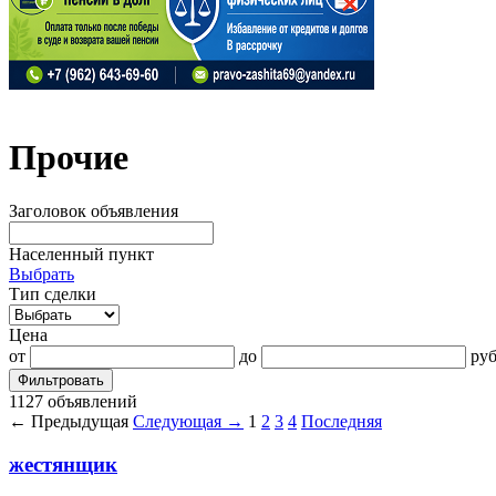
Прочие
Заголовок объявления
Населенный пункт
Выбрать
Тип сделки
Цена
от
до
руб
Фильтровать
1127 объявлений
← Предыдущая
Следующая →
1
2
3
4
Последняя
жестянщик